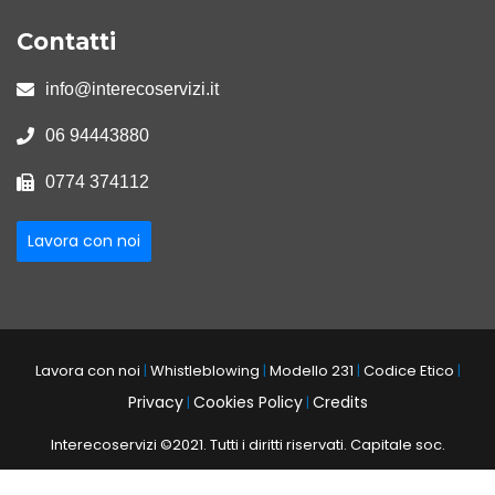
Contatti
info@interecoservizi.it
06 94443880
0774 374112
Lavora con noi
Lavora con noi
|
Whistleblowing
|
Modello 231
|
Codice Etico
|
Privacy
Cookies Policy
Credits
|
|
Interecoservizi ©2021. Tutti i diritti riservati. Capitale soc.
246.344,00
P.I. IT 04185561000
C.F. e n. R.I. 04185561000
R.E.A.
-
-
-