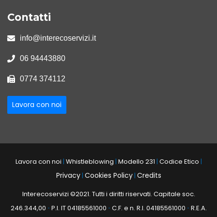
Contatti
info@interecoservizi.it
06 94443880
0774 374112
Lavora con noi
Lavora con noi
|
Whistleblowing
|
Modello 231
|
Codice Etico
|
Privacy
Cookies Policy
Credits
|
|
Interecoservizi ©2021. Tutti i diritti riservati. Capitale soc.
246.344,00
P.I. IT 04185561000
C.F. e n. R.I. 04185561000
R.E.A.
-
-
-