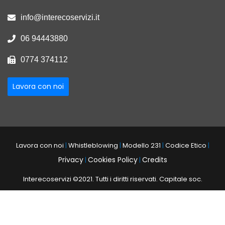
info@interecoservizi.it
06 94443880
0774 374112
Lavora con noi
Lavora con noi
|
Whistleblowing
|
Modello 231
|
Codice Etico
|
Privacy
Cookies Policy
Credits
|
|
Interecoservizi ©2021. Tutti i diritti riservati. Capitale soc.
246.344,00
P.I. IT 04185561000
C.F. e n. R.I. 04185561000
R.E.A.
-
-
-
ROMA n. 741366