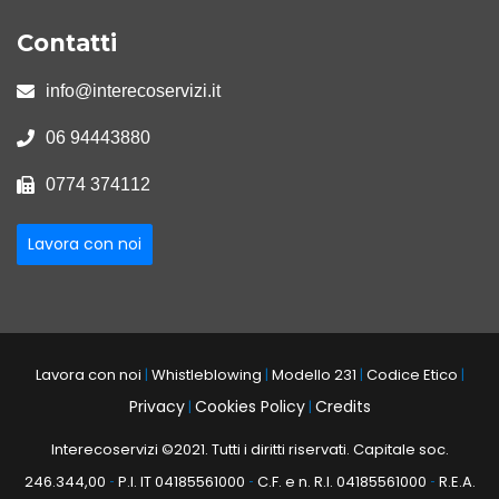
Contatti
info@interecoservizi.it
06 94443880
0774 374112
Lavora con noi
Lavora con noi
|
Whistleblowing
|
Modello 231
|
Codice Etico
|
Privacy
Cookies Policy
Credits
|
|
Interecoservizi ©2021. Tutti i diritti riservati. Capitale soc.
246.344,00
P.I. IT 04185561000
C.F. e n. R.I. 04185561000
R.E.A.
-
-
-