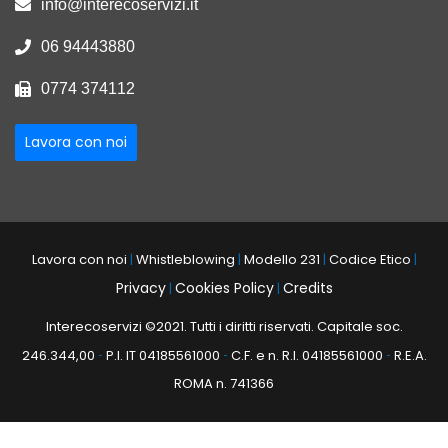
info@interecoservizi.it
06 94443880
0774 374112
Lavora con noi
Lavora con noi
|
Whistleblowing
|
Modello 231
|
Codice Etico
|
Privacy
Cookies Policy
Credits
|
|
Interecoservizi ©2021. Tutti i diritti riservati. Capitale soc.
246.344,00
P.I. IT 04185561000
C.F. e n. R.I. 04185561000
R.E.A.
-
-
-
ROMA n. 741366