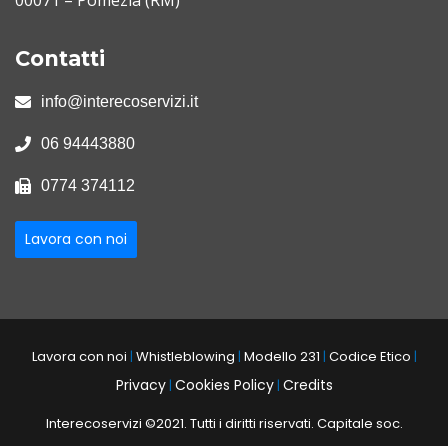
00071 – Pomezia (RM)
Contatti
info@interecoservizi.it
06 94443880
0774 374112
Lavora con noi
Lavora con noi
|
Whistleblowing
|
Modello 231
|
Codice Etico
|
Privacy
Cookies Policy
Credits
|
|
Interecoservizi ©2021. Tutti i diritti riservati. Capitale soc.