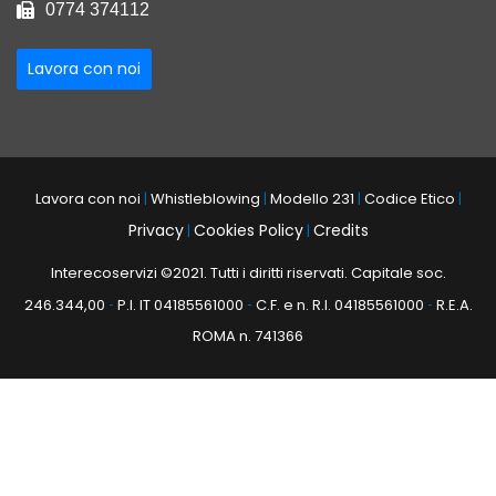
0774 374112
Lavora con noi
Lavora con noi
|
Whistleblowing
|
Modello 231
|
Codice Etico
|
Privacy
Cookies Policy
Credits
|
|
Interecoservizi ©2021. Tutti i diritti riservati. Capitale soc.
246.344,00
P.I. IT 04185561000
C.F. e n. R.I. 04185561000
R.E.A.
-
-
-
ROMA n. 741366