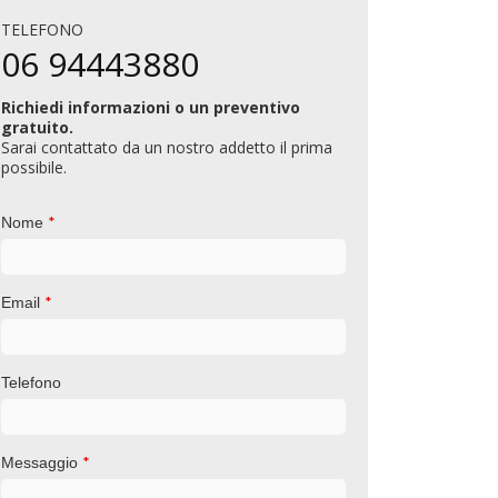
DP Immobiliare S.r.l. – Fondo
Invimit SG
TELEFONO
06 94443880
nvestimenti per la Valorizzazione
Lavori di bo
F.I.V) – Comparto Extra
serbatoi inte
Richiedi informazioni o un preventivo
gratuito.
imozione serbatoi presenti in sito,
Sarai contattato da un nostro addetto il prima
ompreso svuotamento, bon...
possibile.
*
Scopri di più
Nome
*
Email
Telefono
*
Messaggio