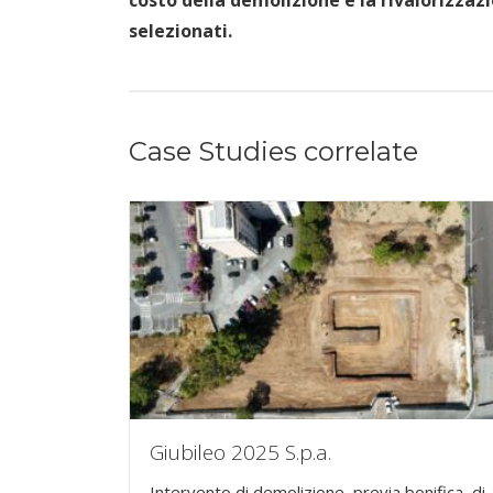
costo della demolizione e la rivalorizzazion
selezionati.
Case Studies correlate
Giubileo 2025 S.p.a.
Intervento di demolizione, previa bonifica, di