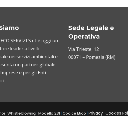
 Siamo
Sede Legale e
Operativa
CO SERVIZI S.r.l. è oggi un
ore leader a livello
Via Trieste, 12
ale nei servizi ambientali e
00071 – Pomezia (RM)
esenta un partner globale
 Imprese e per gli Enti
ci.
Privacy
Cookies Pol
noi
|
Whistleblowing
|
Modello 231
|
Codice Etico
|
|
tti riservati. Capitale soc. 246.344,00
P.I. IT 04185561000
C.F. e n. R.I. 
-
-