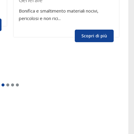
Generale
C
Bonifica e smaltimento materiali nocivi,
I
pericolosi e non rici...
(
R
Scopri di più
c