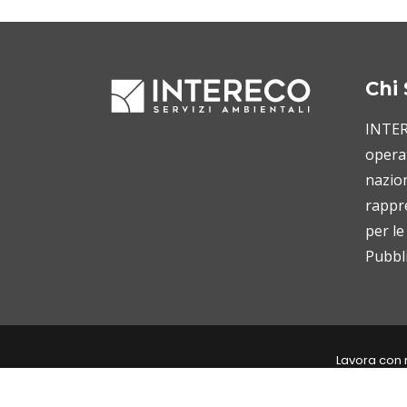
Chi
INTERE
operat
nazion
rappr
per le
Pubbli
Lavora con 
Interecoservizi ©2021. Tutti i diri