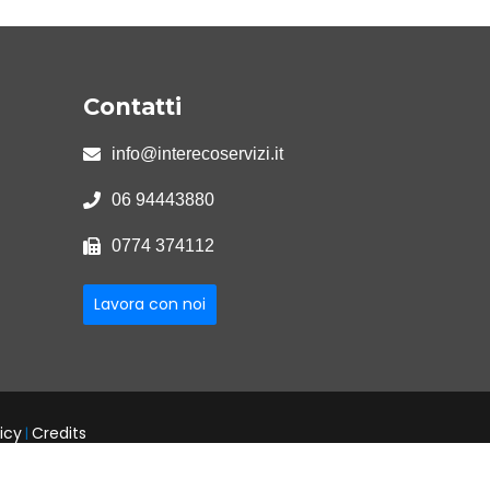
Contatti
info@interecoservizi.it
06 94443880
0774 374112
Lavora con noi
icy
Credits
|
04185561000
R.E.A. ROMA n. 741366
-