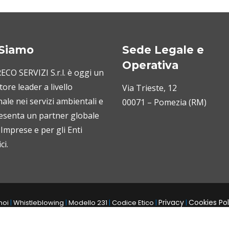
 Siamo
Sede Legale e
Operativa
CO SERVIZI S.r.l. è oggi un
ore leader a livello
Via Trieste, 12
ale nei servizi ambientali e
00071 – Pomezia (RM)
esenta un partner globale
 Imprese e per gli Enti
ci.
Privacy
Cookies Pol
noi
|
Whistleblowing
|
Modello 231
|
Codice Etico
|
|
tti riservati. Capitale soc. 246.344,00
P.I. IT 04185561000
C.F. e n. R.I. 
-
-