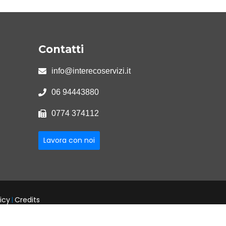
Contatti
info@interecoservizi.it
06 94443880
0774 374112
Lavora con noi
icy
Credits
|
04185561000
R.E.A. ROMA n. 741366
-