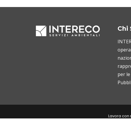
Chi
INTERE
operat
nazion
rappr
per le
Pubbli
Lavora con 
Interecoservizi ©2021. Tutti i diri