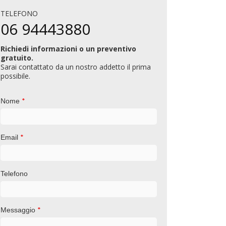
bi Leasing S.p.A.
Aeroporti
TELEFONO
avori di svuotamento, bonifica interna,
Raccolta e tr
06 94443880
imozione e smaltimen...
e non pericol
Richiedi informazioni o un preventivo
gratuito.
Scopri di più
Sarai contattato da un nostro addetto il prima
possibile.
*
Nome
*
Email
Telefono
*
Messaggio