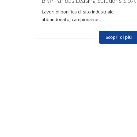
BNP Paribas Leasing Solutions S.p.A.
Lavori di bonifica di sito industriale
ri di più
abbandonato, campioname...
Scopri di più